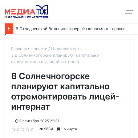
В
Отрадненской больнице завершён капремонт терапевтического корпуса
Главная
Новости
Недвижимость
В Солнечногорске планируют капитально
отремонтировать лицей-интернат
В Солнечногорске
планируют капитально
отремонтировать лицей-
интернат
3 сентября 2025 22:31
9634
1 минута