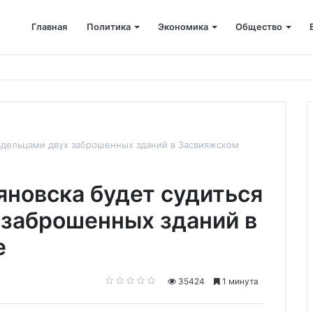
Главная
Политика
Экономика
Общество
ется: корпоративные депозиты обогнали вклады населения
ладельцами двух заброшенных зданий в Засвияжском
новска будет судиться
 заброшенных зданий в
е
35424
1 минута