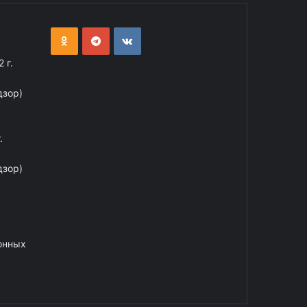
 г.
дзор)
.
дзор)
онных