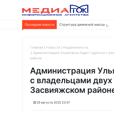
Последние новости
Структура денежной массы меня
Главная
Новости
Недвижимость
Администрация Ульяновска будет судиться с в
районе
Администрация Улья
с владельцами двух
Засвияжском район
29 августа 2025 23:57