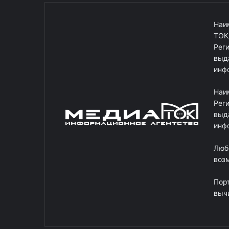
Наи
ТОК
Рег
выд
инф
Наи
Рег
выд
инф
Люб
возм
Пор
выч