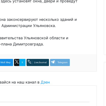
здесь установят окна, двери и проведут
она законсервируют несколько зданий и
в Администрации Ульяновска.
авительства Ульяновской области и
плана Димитровграда.
Мой Мир
X
LiveJournal
Telegram
вайся на наш канал в
Дзен