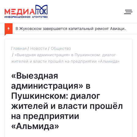
В
Жуковском завершается капитальный ремонт Авиационного техникума имени Казанова
Главная
Новости
Общество
«Выездная администрация» в Пушкинском: диалог
жителей и власти прошёл на предприятии «Альмида»
«Выездная
администрация» в
Пушкинском: диалог
жителей и власти прошёл
на предприятии
«Альмида»