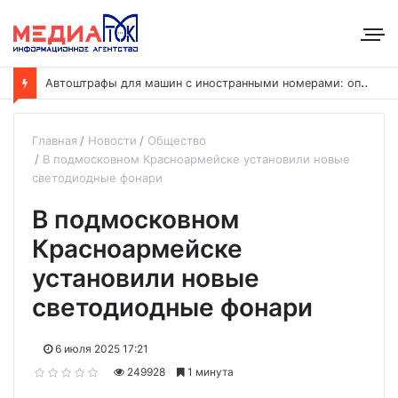
А
втоштрафы для машин с иностранными номерами: оплату хотят ускорить до 24 часов
Главная
Новости
Общество
В подмосковном Красноармейске установили новые
светодиодные фонари
В подмосковном
Красноармейске
установили новые
светодиодные фонари
6 июля 2025 17:21
249928
1 минута