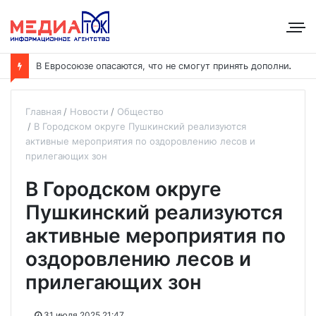
В
Евросоюзе опасаются, что не смогут принять дополнительных участников
Главная
Новости
Общество
В Городском округе Пушкинский реализуются
активные мероприятия по оздоровлению лесов и
прилегающих зон
В Городском округе
Пушкинский реализуются
активные мероприятия по
оздоровлению лесов и
прилегающих зон
31 июля 2025 21:47