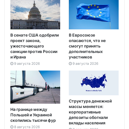
В сенате США одобрили
В Евросоюзе
проект закона,
опасаются, что не
ужесточающего
смогут принять
санкции против России
дополнительных
и Ирана
участников
9 августа 2026
9 августа 2026
Структура денежной
массы меняется:
На границе между
корпоративные
Польшей и Украиной
депозиты обогнали
скопились тысячи фур
вклады населения
8 августа 2026