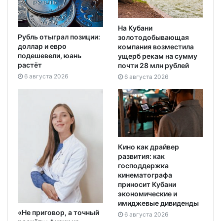
На Кубани
Рубль отыграл позиции:
золотодобывающая
доллар и евро
компания возместила
подешевели, юань
ущерб рекам на сумму
растёт
почти 28 млн рублей
6 августа 2026
6 августа 2026
Кино как драйвер
развития: как
господдержка
кинематографа
приносит Кубани
экономические и
имиджевые дивиденды
«Не приговор, а точный
6 августа 2026