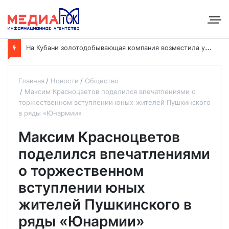
Н
а Кубани золотодобывающая компания возместила ущерб рекам на сумму почти 28 млн рублей
Главная
Новости
Общество
Максим Красноцветов поделился впечатлениями о
торжественном вступлении юных жителей Пушкинского
в ряды «Юнармии»
Максим Красноцветов
поделился впечатлениями
о торжественном
вступлении юных
жителей Пушкинского в
ряды «Юнармии»