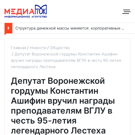
С
труктура денежной массы меняется: корпоративные депозиты обогнали вклады населения
Главная
Новости
Общество
Депутат Воронежской гордумы Константин Ашифин
вручил награды преподавателям ВГЛУ в честь 95-летия
легендарного Лестеха
Депутат Воронежской
гордумы Константин
Ашифин вручил награды
преподавателям ВГЛУ в
честь 95-летия
легендарного Лестеха