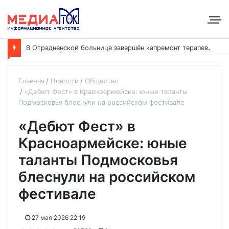
В
Отрадненской больнице завершён капремонт терапевтического корпуса
Главная
Новости
Общество
«Дебют Фест» в Красноармейске: юные таланты
Подмосковья блеснули на российском фестивале
«Дебют Фест» в
Красноармейске: юные
таланты Подмосковья
блеснули на российском
фестивале
27 мая 2026 22:19