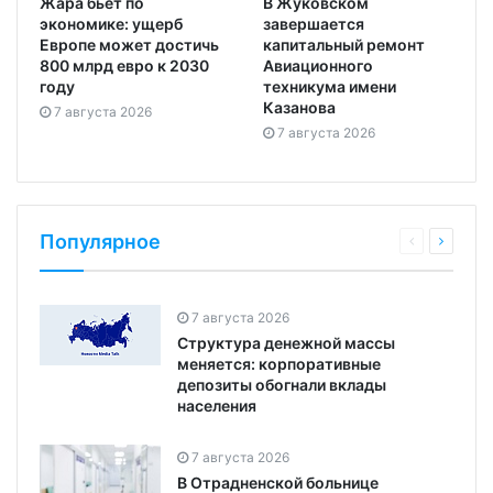
Жара бьёт по
В Жуковском
экономике: ущерб
завершается
Европе может достичь
капитальный ремонт
800 млрд евро к 2030
Авиационного
году
техникума имени
Казанова
7 августа 2026
7 августа 2026
Популярное
7 августа 2026
Структура денежной массы
меняется: корпоративные
депозиты обогнали вклады
населения
7 августа 2026
В Отрадненской больнице