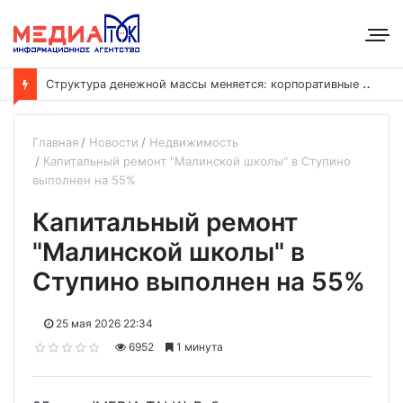
С
труктура денежной массы меняется: корпоративные депозиты обогнали вклады населения
Главная
Новости
Недвижимость
Капитальный ремонт "Малинской школы" в Ступино
выполнен на 55%
Капитальный ремонт
"Малинской школы" в
Ступино выполнен на 55%
25 мая 2026 22:34
6952
1 минута