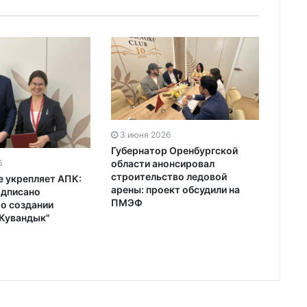
3 июня 2026
Губернатор Оренбургской
6
области анонсировал
строительство ледовой
 укрепляет АПК:
арены: проект обсудили на
одписано
ПМЭФ
 о создании
"Кувандык"