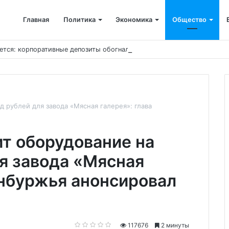
Главная
Политика
Экономика
Общество
ется: корпоративные депозиты обогнали вклады населения
 рублей для завода «Мясная галерея»: глава
т оборудование на
я завода «Мясная
енбуржья анонсировал
117676
2 минуты