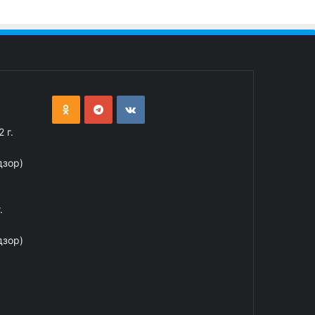
 г.
дзор)
.
дзор)