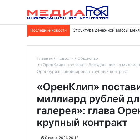
Последние новости
Структура денежной массы меня
Главная
Новости
Общество
«ОренКлип» поставит оборудование на миллиард
Оренбуржья анонсировал крупный контракт
«ОренКлип» постави
миллиард рублей дл
галерея»: глава Ор
крупный контракт
9 июня 2026 20:13