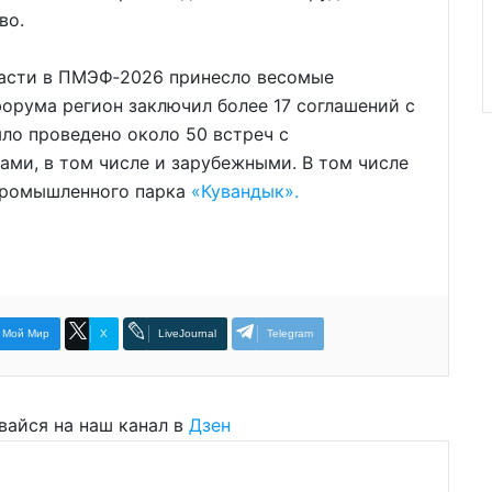
во.
ласти в ПМЭФ‑2026 принесло весомые
форума регион заключил более 17 соглашений с
о проведено около 50 встреч с
ми, в том числе и зарубежными. В том числе
промышленного парка
«Кувандык».
Мой Мир
X
LiveJournal
Telegram
вайся на наш канал в
Дзен