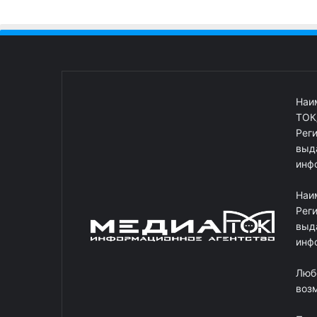
Наи
ТОК
Рег
выд
инф
Наи
Рег
выд
инф
Люб
возм