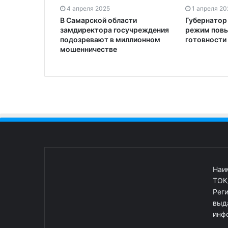
4 апреля 2025
1 апреля 20
В Самарской области
Губернатор
замдиректора госучреждения
режим пов
подозревают в миллионном
готовности 
мошенничестве
Наи
ТОК
Рег
выд
инф