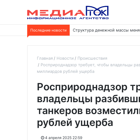
Последние новости
Структура денежной массы меня
Главная
Новости
Происшествия
Росприроднадзор требует, чтобы владельцы ра
миллиардов рублей ущерба
Росприроднадзор тр
владельцы разбивш
танкеров возместил
рублей ущерба
4 апреля 2025 22:59