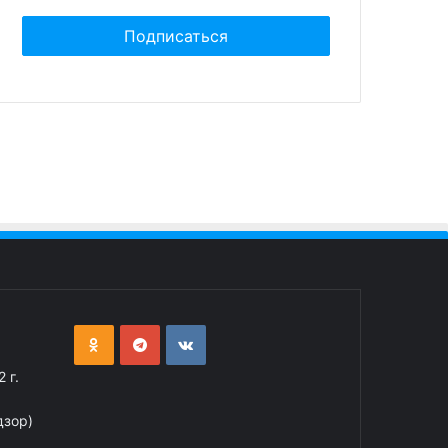
 г.
дзор)