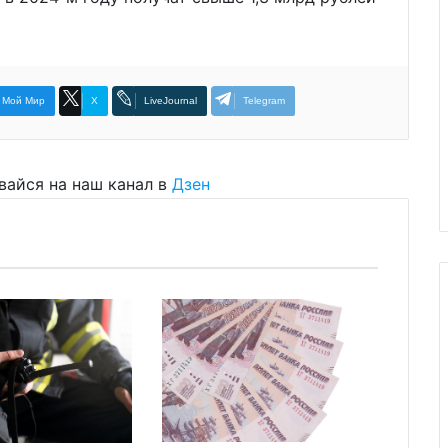
Мой Мир
X
LiveJournal
Telegram
вайся на наш канал в
Дзен