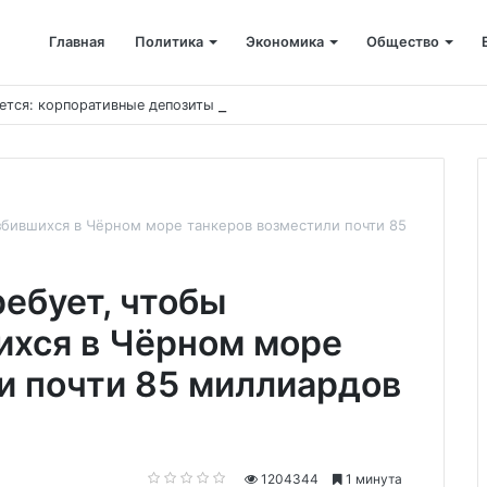
Главная
Политика
Экономика
Общество
ется: корпоративные депозиты обогнали вклады населения
збившихся в Чёрном море танкеров возместили почти 85
ебует, чтобы
ихся в Чёрном море
и почти 85 миллиардов
1204344
1 минута