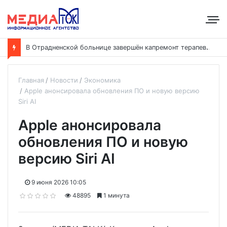
В
Отрадненской больнице завершён капремонт терапевтического корпуса
Главная
Новости
Экономика
Apple анонсировала обновления ПО и новую версию
Siri AI
Apple анонсировала
обновления ПО и новую
версию Siri AI
9 июня 2026 10:05
48895
1 минута